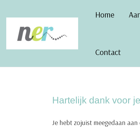
Ga
Home
Aa
naar
de
inhoud
Contact
Hartelijk dank voor 
Je hebt zojuist meegedaan aan 