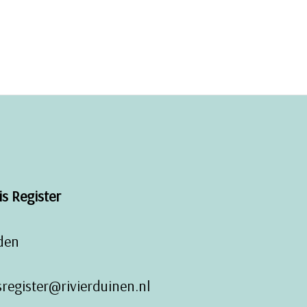
s Register
iden
register@rivierduinen.nl