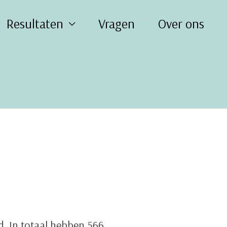
Resultaten
Vragen
Over ons
d. In totaal hebben 566