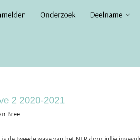
nmelden
Onderzoek
Deelname
ve 2 2020-2021
an Bree
is de tweede wave van het NER door jullie ingevul