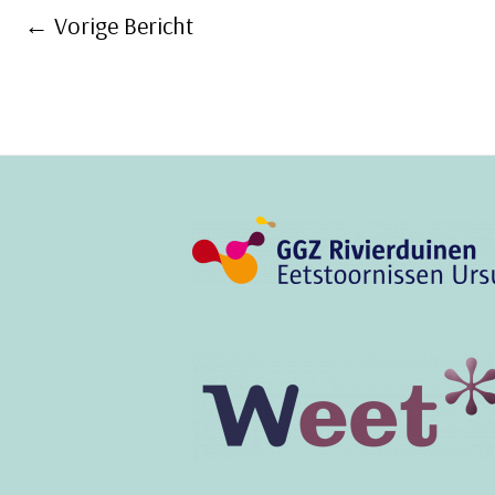
Bericht
←
Vorige Bericht
navigatie