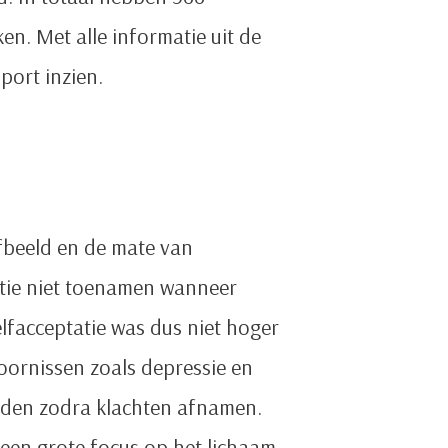
n. Met alle informatie uit de
port inzien.
fbeeld en de mate van
tatie niet toenamen wanneer
lfacceptatie was dus niet hoger
toornissen zoals depressie en
nden zodra klachten afnamen.
 een grote focus op het lichaam