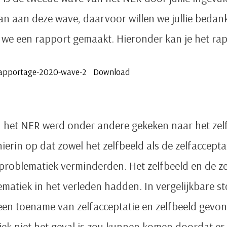
aan deze wave, daarvoor willen we jullie bedanke
 we een rapport gemaakt. Hieronder kan je het rap
Rapportage-2020-wave-2
Download
n het NER werd onder andere gekeken naar het zel
 hierin op dat zowel het zelfbeeld als de zelfaccep
roblematiek verminderden. Het zelfbeeld en de ze
ematiek in het verleden hadden. In vergelijkbare s
een toename van zelfacceptatie en zelfbeeld gevo
tiek niet het geval is zou kunnen komen doordat er